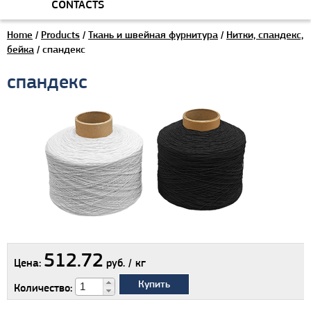
CONTACTS
Home
/
Products
/
Ткань и швейная фурнитура
/
Нитки, спандекс,
бейка
/ спандекс
спандекс
512.72
Цена:
руб. / кг
Купить
Количество: