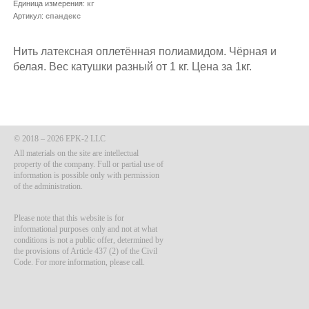
Единица измерения:
кг
Артикул:
спандекс
Нить латексная оплетённая полиамидом. Чёрная и
белая. Вес катушки разный от 1 кг. Цена за 1кг.
© 2018 – 2026 EPK-2 LLC
All materials on the site are intellectual
property of the company. Full or partial use of
information is possible only with permission
of the administration.
Please note that this website is for
informational purposes only and not at what
conditions is not a public offer, determined by
the provisions of Article 437 (2) of the Civil
Code. For more information, please call.